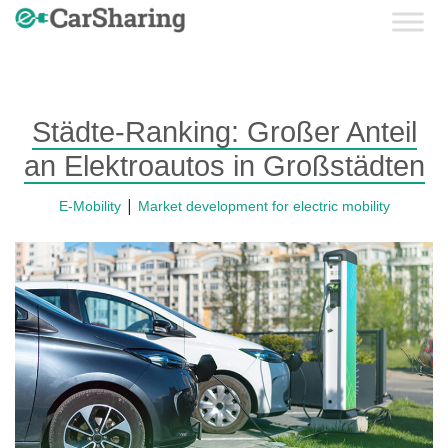
Skip
to
E-
content
CarSharing
Städte-Ranking: Großer Anteil
an Elektroautos in Großstädten
|
E-Mobility
Market development for electric mobility